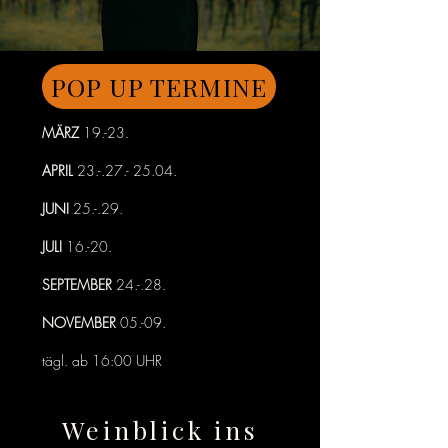
POP UP TERMINE
MÄRZ
19.-23.
APRIL
23.-.27.- 25.04
.
JUNI
25.-.29.
JULI
16.-20.
SEPTEMBER
24.-.28.
NOVEMBER
05.-09.
tägl. ab 16:00 UHR
Weinblick ins