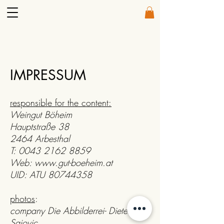
IMPRESSUM
responsible for the content:
Weingut Böheim
Hauptstraße 38
2464 Arbesthal
T:
0043 2162 8859
Web:
www.gut-boeheim.at
UID: ATU
80744358
photos
:
company Die Abbilderrei- Dieter
Sajovic