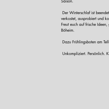
Saison.
 Der Winterschlaf ist beendet. Wobei: geschlafen haben wir nicht. Hinter den Kulissen wurde auf Hochtouren gearbeitet, 
verkostet, ausprobiert und ko
Freut euch auf frische Ideen,
Böheim.
 Dazu Frühlingsboten am Tel
 Unkompliziert. Persönlich. K